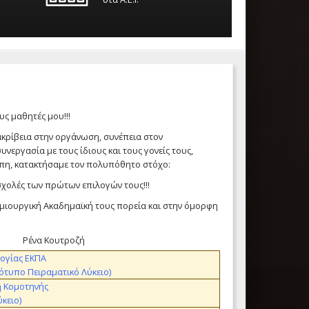
ς μαθητές μου!!!
ακρίβεια στην οργάνωση, συνέπεια στον
εργασία με τους ίδιους και τους γονείς τους,
Ο
Ο
άπη, κατακτήσαμε τον πολυπόθητο στόχο:
σχολές των πρώτων επιλογών τους!!!
ημιουργική Ακαδημαϊκή τους πορεία και στην όμορφη
Ρένα Κουτροζή
ογίας ΕΚΠΑ
ότυπο Πειραματικό Λύκειο)
ή Κομοτηνής
ύκειο)