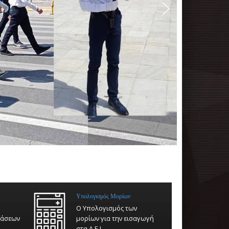
Υπολογισμός Μορίων
Ο Υπολογισμός των
τάσεων
μορίων για την εισαγωγή
στα Α.Ε.Ι.