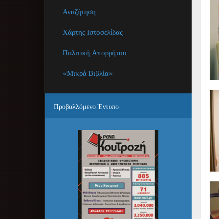
Αναζήτηση
Χάρτης Ιστοσελίδας
Πολιτική Απορρήτου
«Μικρά Βιβλία»
Προβαλλόμενο
Έντυπο