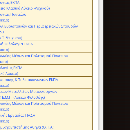
ογίας ΕΚΠΑ
ειο Κλασικό Λύκειο Ψυχικού)
ογίας Παντείου
ύκειο)
ών, Ευρωπαϊκών και Περιφερειακών Σπουδών
ίου
ο Π. Ψυχικού)
κή Φιλολογία ΕΚΠΑ
ύκειο)
νωνίας Μέσων και Πολιτισμού Παντείου
κειο)
ολογίας ΕΚΠΑ
κό Λύκειο)
φορικής & Τηλεπικοινωνιών ΕΚΠΑ
ύκειο)
ικών Μεταλλείων Μεταλλουργών
) Ε.Μ.Π. (Λύκειο Φιλοθέης)
νωνίας Μέσων και Πολιτισμού Παντείου
ύκειο)
ικής Εργασίας ΠΑΔΑ
ύκειο)
μικής Επιστήμης Αθήνα (Ο.Π.Α.)