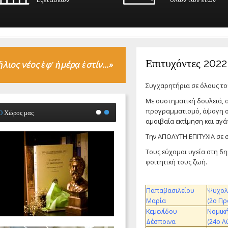
Επιτυχόντες 2022
ἥλιος
νέος ἐφ᾽ ἡμέρ
ᾳ
ἐστίν...»
Συγχαρητήρια σε όλους του
Με συστηματική δουλειά, 
προγραμματισμό, άψογη συν
Ο
Χώρος μας
αμοιβαία εκτίμηση και αγ
Χώρος
Χώρος
Την ΑΠΟΛΥΤΗ ΕΠΙΤΥΧΙΑ σε 
Μας
Μας
Τους εύχομαι υγεία στη δ
φοιτητική τους ζωή.
Παπαβασιλείου
Ψυχολ
Μαρία
(2ο Πρ
Κεμενίδου
Νομικ
Δέσποινα
(24ο Λ