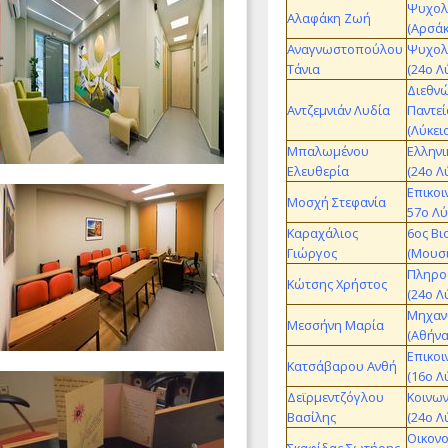
Ψυχολ
Αλαφάκη Ζωή
(Αρσάκ
Αναγνωστοπούλου
Ψυχολ
Τάνια
(24ο Λ
Διεθν
Αντζεμνιάν Λυδία
Παντε
(Λύκει
Μπαλωμένου
Ελληνι
Ελευθερία
(24ο Λ
Επικοι
Μοσχή Στεφανία
57ο Λύ
Καραχάλιος
6ος Βι
Γιώργος
(Μουσι
Πληρο
Κώτσης Χρήστος
(24ο Λ
Μηχαν
Μεσσήνη Μαρία
(Αθήνα
Επικοι
Κατσάβαρου Ανθή
(16ο Λ
Δεϊρμεντζόγλου
Κοινων
Βασίλης
(24ο Λ
Οικονο