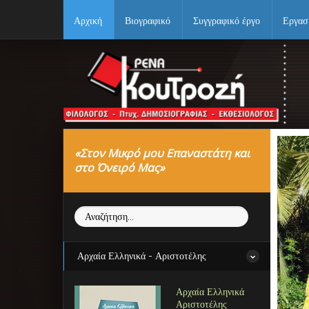
Αρχική
Βιογραφικό
Συγγραφικό έργο
Εργασ
Αρχική
Βιογραφικό
Συγγραφικό έργο
«Στον Μικρό μου Επαναστάτη και
Εργασίες
στο Όνειρό Μας»
Ιστορίες Επιτυχίας
Αναζήτηση...
Επιτυχόντες
Διακρίσεις
Αρχαία Ελληνικά - Αριστοτέλης
«Μικρά Βιβλία»
Αρχαία Ελληνικά
Ο χώρος μας
Αριστοτέλης