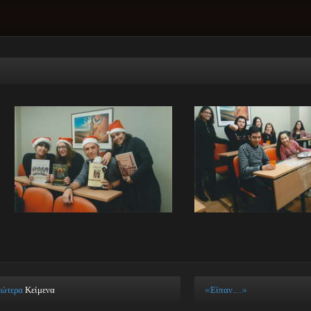
εώτερα
Κείμενα
«Είπαν…..»