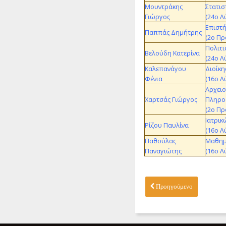
Μουντράκης
Στατισ
Γιώργος
(24ο Λ
Επιστ
Παππάς Δημήτρης
(2ο Πρ
Πολιτι
Βελούδη Κατερίνα
(24ο Λ
Καλεπανάγου
Διοίκη
Φένια
(16ο Λ
Αρχειο
Χαρτσάς Γιώργος
Πληρο
(2ο Πρ
Ιατρικ
Ρίζου Παυλίνα
(16ο Λ
Παθούλας
Μαθημα
Παναγιώτης
(16ο Λ
Προηγούμενο