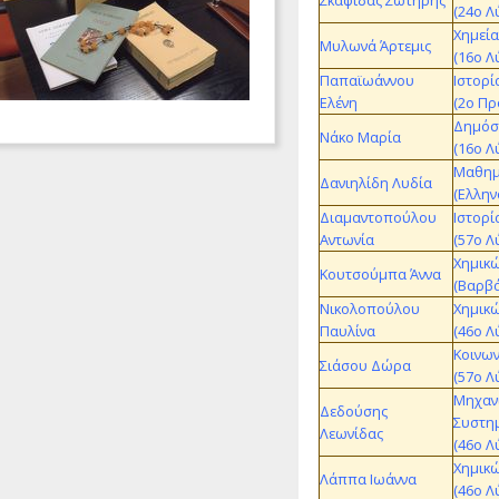
Σκαφίδας Σωτήρης
(24ο Λ
Χημεία
Μυλωνά Άρτεμις
(16ο Λ
Παπαϊωάννου
Ιστορί
Ελένη
(2ο Πρ
Δημόσι
Νάκο Μαρία
(16ο Λ
Μαθημ
Δανιηλίδη Λυδία
(Ελλην
Διαμαντοπούλου
Ιστορί
Αντωνία
(57ο Λ
Χημικώ
Κουτσούμπα Άννα
(Βαρβά
Νικολοπούλου
Χημικ
Παυλίνα
(46ο Λ
Κοινων
Σιάσου Δώρα
(57ο Λ
Μηχαν
Δεδούσης
Συστημ
Λεωνίδας
(46ο Λ
Χημικώ
Λάππα Ιωάννα
(46ο Λ