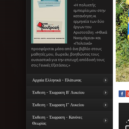
«Η πολυετής
εμπειρία μου στην
κατανόηση κι
ερμηνεία των δύο
έργων του
Αριστοτέλη: «Ηθικά
Νικομάχεια» και
«Πολιτικά»
προσφέρεται μέσα από ένα βιβλίο στους
μαθητές μου, δωρεάν, βοηθώντας τους
ουσιαστικά για την επιτυχή απόδοσή τους
στις Γενικές Εξετάσεις.»
Αρχαία Ελληνικά - Πλάτωνας
Έκθεση - Έκφραση Β' Λυκείου
ΑρχαίαΕλληνικά -
Πλάτωνας
Έκθεση - Έκφραση Γ' Λυκείου
«Αναλυτική
Έκθεση - Έκφραση
ερμηνευτική
Β' Λυκείου
Έκθεση - Έκφραση - Κανόνες
προσέγγιση των
«Η πολυετής,
Έκθεση - Έκφραση
Θεωρίας
έργων του
εξειδικευμένη κι
Γ' Λυκείου