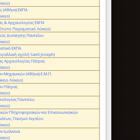
ύκειο)
ς (Αθήνα) ΕΚΠΑ
ύκειο)
ας & Αρχαιολογίας ΕΚΠΑ
ότυπο Πειραματικό Λύκειο)
ας Διοίκησης Παντείου
ύκειο)
ατικό ΕΚΠΑ
ογαλλική σχολή Saint Joseph)
ας Αρχαιολογίας Πάτρας
ύκειο)
ν Μηχανικών (Αθήνα) Ε.Μ.Π.
κειο Λύκειο)
ών Πάτρας
ύκειο)
ιολογίας Παντείου
ύκειο)
ικών Πληροφοριακών και Επικοινωνιακών
άτων, Παν/μιο Αιγαίου
ύκειο)
ν Ιωάννινα
ύκειο)