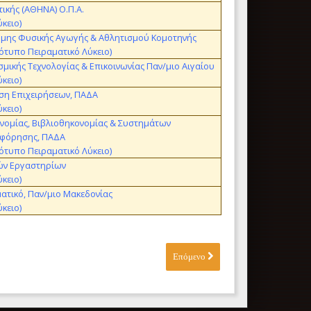
τικής (ΑΘΗΝΑ) Ο.Π.Α.
ύκειο)
ήμης Φυσικής Αγωγής & Αθλητισμού Κομοτηνής
ότυπο Πειραματικό Λύκειο)
σμικής Τεχνολογίας & Επικοινωνίας Παν/μιο Αιγαίου
ύκειο)
ση Επιχειρήσεων, ΠΑΔΑ
ύκειο)
νομίας, Βιβλιοθηκονομίας & Συστημάτων
φόρησης, ΠΑΔΑ
ότυπο Πειραματικό Λύκειο)
ών Εργαστηρίων
ύκειο)
τικό, Παν/μιο Μακεδονίας
ύκειο)
Επόμενο