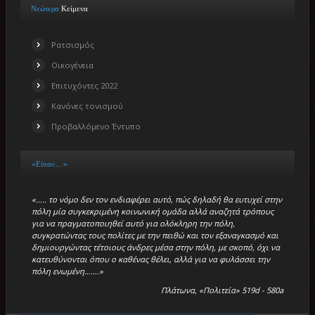
Νεώτερα
Κείμενα
Ρατσισμός
Οικογένεια
Επιτυχόντες 2022
Κανόνες τονισμού
Προβαλλόμενο Έντυπο
«Είπαν…..»
«….. το νόμο δεν τον ενδιαφέρει αυτό, πώς δηλαδή θα ευτυχεί στην
πόλη μία συγκεκριμένη κοινωνική ομάδα αλλά αναζητά τρόπους
για να πραγματοποιηθεί αυτό για ολόκληρη την πόλη,
συγκρατώντας τους πολίτες με την πειθώ και τον εξαναγκασμό και
δημιουργώντας τέτοιους άνδρες μέσα στην πόλη, με σκοπό, όχι να
κατευθύνονται όπου ο καθένας θέλει, αλλά για να φυλάσσει την
πόλη ενωμένη…….»
Πλάτωνα, «Πολιτεία» 519d - 580a