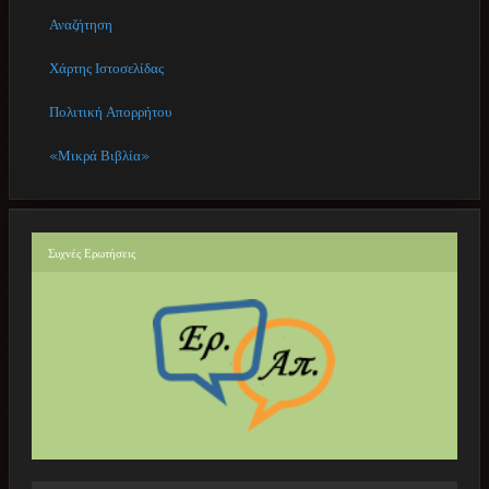
Αναζήτηση
Χάρτης Ιστοσελίδας
Πολιτική Απορρήτου
«Μικρά Βιβλία»
Συχνές
Ερωτήσεις