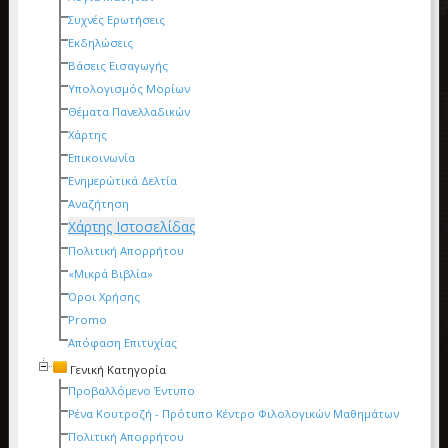
Συχνές Ερωτήσεις
Εκδηλώσεις
Βάσεις Εισαγωγής
Υπολογισμός Μορίων
Θέματα Πανελλαδικών
Χάρτης
Επικοινωνία
Ενημερώτικά Δελτία
Αναζήτηση
Χάρτης Ιστοσελίδας
Πολιτική Απορρήτου
«Μικρά Βιβλία»
Όροι Χρήσης
Promo
Απόφαση Επιτυχίας
Γενική Κατηγορία
Προβαλλόμενο Έντυπο
Ρένα Κουτροζή - Πρότυπο Κέντρο Φιλολογικών Μαθημάτων
Πολιτική Απορρήτου