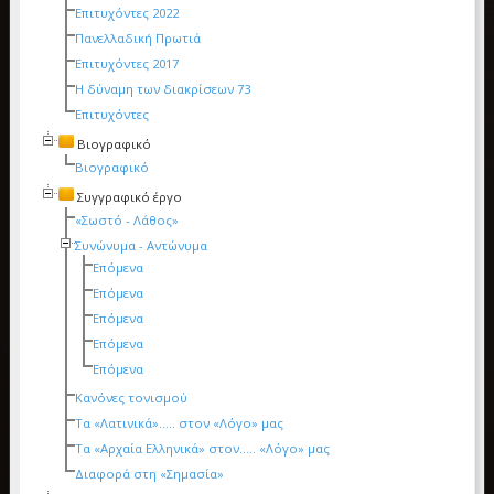
Επιτυχόντες 2022
Πανελλαδική Πρωτιά
Επιτυχόντες 2017
Η δύναμη των διακρίσεων 73
Επιτυχόντες
Βιογραφικό
Βιογραφικό
Συγγραφικό έργο
«Σωστό - Λάθος»
Συνώνυμα - Αντώνυμα
Επόμενα
Επόμενα
Επόμενα
Επόμενα
Επόμενα
Κανόνες τονισμού
Τα «Λατινικά»….. στον «Λόγο» μας
Τα «Αρχαία Ελληνικά» στον….. «Λόγο» μας
Διαφορά στη «Σημασία»