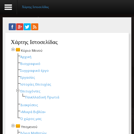
Χάρτης Ιστοσελίδας
Αρχική
Χάρτης Ιστοσελίδας
Βιογραφικό
Κύριο Μενού
Συγγραφικό έργο
Αρχική
Βιογραφικό
Εργασίες
Συγγραφικό έργο
Εργασίες
Ιστορίες Επιτυχίας
Ιστορίες Επιτυχίας
Επιτυχόντες
Επιτυχόντες
Πανελλαδική Πρωτιά
Διακρίσεις
Διακρίσεις
«Μικρά Βιβλία»
Ο χώρος μας
«Μικρά Βιβλία»
Υπομενού
Ο χώρος μας
Λόγια Μαθητών