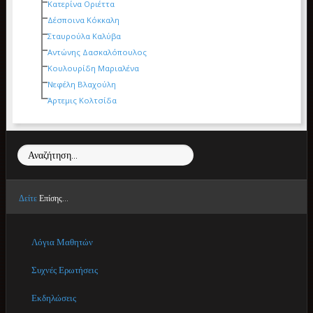
Κατερίνα Οριέττα
Δέσποινα Κόκκαλη
Σταυρούλα Καλύβα
Αντώνης Δασκαλόπουλος
Κουλουρίδη Μαριαλένα
Νεφέλη Βλαχούλη
Άρτεμις Κολτσίδα
Αναζήτηση...
Δείτε
Επίσης...
Λόγια Μαθητών
Συχνές Ερωτήσεις
Εκδηλώσεις