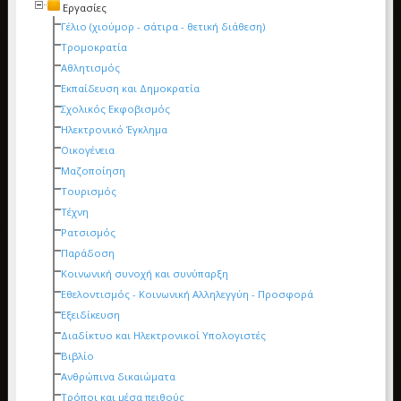
Εργασίες
Γέλιο (χιούμορ - σάτιρα - θετική διάθεση)
Τρομοκρατία
Αθλητισμός
Εκπαίδευση και Δημοκρατία
Σχολικός Εκφοβισμός
Ηλεκτρονικό Έγκλημα
Οικογένεια
Μαζοποίηση
Τουρισμός
Τέχνη
Ρατσισμός
Παράδοση
Κοινωνική συνοχή και συνύπαρξη
Εθελοντισμός - Κοινωνική Αλληλεγγύη - Προσφορά
Εξειδίκευση
Διαδίκτυο και Ηλεκτρονικοί Υπολογιστές
Βιβλίο
Ανθρώπινα δικαιώματα
Τρόποι και μέσα πειθούς