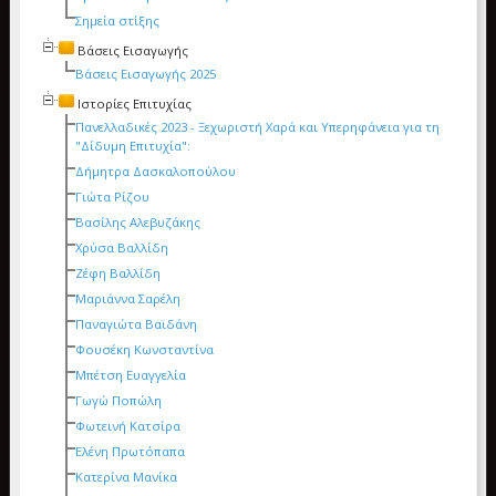
Σημεία στίξης
Βάσεις Εισαγωγής
Βάσεις Εισαγωγής 2025
Ιστορίες Επιτυχίας
Πανελλαδικές 2023 - Ξεχωριστή Χαρά και Υπερηφάνεια για τη
"Δίδυμη Επιτυχία":
Δήμητρα Δασκαλοπούλου
Γιώτα Ρίζου
Βασίλης Αλεβυζάκης
Χρύσα Βαλλίδη
Ζέφη Βαλλίδη
Μαριάννα Σαρέλη
Παναγιώτα Βαϊδάνη
Φουσέκη Κωνσταντίνα
Μπέτση Ευαγγελία
Γωγώ Ποπώλη
Φωτεινή Κατσίρα
Ελένη Πρωτόπαπα
Κατερίνα Μανίκα