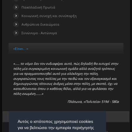
Πανελλαδική Πρωτιά
Κοινωνική συνοχή και συνύπαρξη
Ανθρώπινα δικαιώματα
Συνώνυμα - Αντώνυμα
«Είπαν…..»
«….. το νόμο δεν τον ενδιαφέρει αυτό, πώς δηλαδή θα ευτυχεί στην
πόλη μία συγκεκριμένη κοινωνική ομάδα αλλά αναζητά τρόπους
για να πραγματοποιηθεί αυτό για ολόκληρη την πόλη,
συγκρατώντας τους πολίτες με την πειθώ και τον εξαναγκασμό και
δημιουργώντας τέτοιους άνδρες μέσα στην πόλη, με σκοπό, όχι να
κατευθύνονται όπου ο καθένας θέλει, αλλά για να φυλάσσει την
πόλη ενωμένη…….»
Πλάτωνα, «Πολιτεία» 519d - 580a
Βρίσκεστε εδώ:
Αρχική
/
Διακρίσεις
Αυτός ο ιστότοπος χρησιμοποιεί cookies
για να βελτιώσει την εμπειρία περιήγησής
Copyright © 2026. Πρότυπο Κέντρο Φιλολογικών Μαθημάτων.