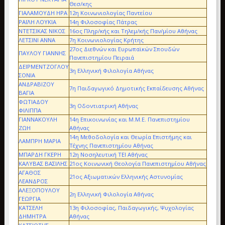
Θεσ/κης
ΓΙΑΛΑΜΟΥΔΗ ΗΡΑ
12η Κοινωνιολογίας Παντείου
ΡΑΪΛΗ ΛΟΥΚΙΑ
14η Φιλοσοφίας Πάτρας
ΝΤΕΤΣΙΚΑΣ ΝΙΚΟΣ
16ος Πληρ/κής και Τηλεμ/κής Παν/μίου Αθήνας
ΛΕΤΣΙΝΙ ΑΝΝΑ
7η Κοινωνιολογίας Κρήτης
27ος Διεθνών και Ευρωπαϊκών Σπουδών
ΠΑΥΛΟΥ ΓΙΑΝΝΗΣ
Πανεπιστημίου Πειραιά
ΔΕΪΡΜΕΝΤΖΟΓΛΟΥ
3η Ελληνική Φιλολογία Αθήνας
ΣΟΝΙΑ
ΑΝΔΡΑΒΙΖΟΥ
7η Παιδαγωγικό Δημοτικής Εκπαίδευσης Αθήνας
ΒΑΓΙΑ
ΦΩΤΙΑΔΟΥ
3η Οδοντιατρική Αθήνας
ΦΙΛΙΠΠΑ
ΓΙΑΝΝΑΚΟΥΛΗ
14η Επικοινωνίας και Μ.Μ.Ε. Πανεπιστημίου
ΖΩΗ
Αθήνας
14η Μεθοδολογία και Θεωρία Επιστήμης και
ΛΑΜΠΡΗ ΜΑΡΙΑ
Τέχνης Πανεπιστημίου Αθήνας
ΜΠΑΡΔΗ ΓΚΕΡΗ
12η Νοσηλευτική ΤΕΙ Αθήνας
ΚΑΛΥΒΑΣ ΒΑΣΙΛΗΣ
21ος Κοινωνική Θεολογία Πανεπιστημίου Αθήνας
ΑΓΑΘΟΣ
21ος Αξιωματικών Ελληνικής Αστυνομίας
ΛΕΑΝΔΡΟΣ
ΑΛΕΞΟΠΟΥΛΟΥ
2η Ελληνική Φιλολογία Αθήνας
ΓΕΩΡΓΙΑ
ΚΑΤΣΕΛΗ
13η Φιλοσοφίας, Παιδαγωγικής, Ψυχολογίας
ΔΗΜΗΤΡΑ
Αθήνας