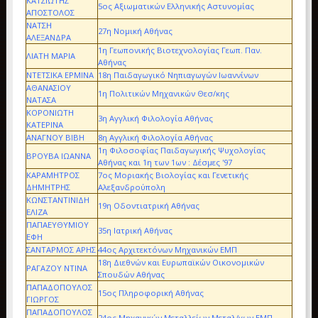
ΚΑΤΣΙΩΤΗΣ
5ος Αξιωματικών Ελληνικής Αστυνομίας
ΑΠΟΣΤΟΛΟΣ
ΝΑΤΣΗ
27η Νομική Αθήνας
ΑΛΕΞΑΝΔΡΑ
1η Γεωπονικής Βιοτεχνολογίας Γεωπ. Παν.
ΛΙΑΤΗ ΜΑΡΙΑ
Αθήνας
ΝΤΕΤΣΙΚΑ ΕΡΜΙΝΑ
18η Παιδαγωγικό Νηπιαγωγών Ιωαννίνων
ΑΘΑΝΑΣΙΟΥ
1η Πολιτικών Μηχανικών Θεσ/κης
ΝΑΤΑΣΑ
ΚΟΡΟΝΙΩΤΗ
3η Αγγλική Φιλολογία Αθήνας
ΚΑΤΕΡΙΝΑ
ΑΝΑΓΝΟΥ ΒΙΒΗ
8η Αγγλική Φιλολογία Αθήνας
1η Φιλοσοφίας Παιδαγωγικής Ψυχολογίας
ΒΡΟΥΒΑ ΙΩΑΝΝΑ
Αθήνας και 1η των 1ων : Δέσμες '97
ΚΑΡΑΜΗΤΡΟΣ
7ος Μοριακής Βιολογίας και Γενετικής
ΔΗΜΗΤΡΗΣ
Αλεξανδρούπολη
ΚΩΝΣΤΑΝΤΙΝΙΔΗ
19η Οδοντιατρική Αθήνας
ΕΛΙΖΑ
ΠΑΠΑΕΥΘΥΜΙΟΥ
35η Ιατρική Αθήνας
ΕΦΗ
ΣΑΝΤΑΡΜΟΣ ΑΡΗΣ
44ος Αρχιτεκτόνων Μηχανικών ΕΜΠ
18η Διεθνών και Ευρωπαϊκών Οικονομικών
ΡΑΓΑΖΟΥ ΝΤΙΝΑ
Σπουδών Αθήνας
ΠΑΠΑΔΟΠΟΥΛΟΣ
15ος Πληροφορική Αθήνας
ΓΙΩΡΓΟΣ
ΠΑΠΑΔΟΠΟΥΛΟΣ
24ος Μηχανικών Μεταλλείων Μεταλ/γων ΕΜΠ