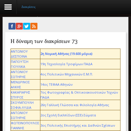
Διακρίσεις
Αρχική
Η δύναμη των διακρίσεων 73
Βιογραφικό
ΑΝΤΩΝΙΟΥ
Συγγραφικό έργο
2η Νομική Αθήνας (19.600 μόρια)
ΔΕΣΠΟΙΝΑ
ΠΑΠΟΥΤΣΗ
19η Τεχνολογία Τροφίμων ΠΑΔΑ
Εργασίες
ΓΙΟΥΛΙΚΑ
ΑΝΤΩΝΙΟΥ
4ος Πολιτικών Μηχανικών Ε.Μ.Π.
ΣΩΤΗΡΗΣ
Ιστορίες Επιτυχίας
ΜΕΝΔΡΙΝΟΣ
14ος ΤΕΦΑΑ Αθηνών
ΑΛΚΗΣ
Επιτυχόντες
ΚΑΚΑΡΙΑΡΗΣ
7ος Φωτογραφίας & Οπτικοακουστικών Τεχνών
ΣΠΥΡΟΣ
ΠΑΔΑ
ΣΚΟΥΜΠΟΥΛΗ
Διακρίσεις
26η Γαλλική Γλώσσα και Φιλολογία Αθήνας
ΣΟΦΙΑ-ΛΥΔΙΑ
ΑΝΤΩΝΙΟΥ
2ος Σχολή Ευελπίδων (ΣΣΕ)-Σώματα
«Μικρά Βιβλία»
ΣΩΤΗΡΗΣ
ΦΩΤΕΙΝΟΠΟΥΛΟΣ
3ος Πολιτικής Επιστήμης και Διεθνών Σχέσεων
ΓΙΑΝΝΗΣ
Ο χώρος μας