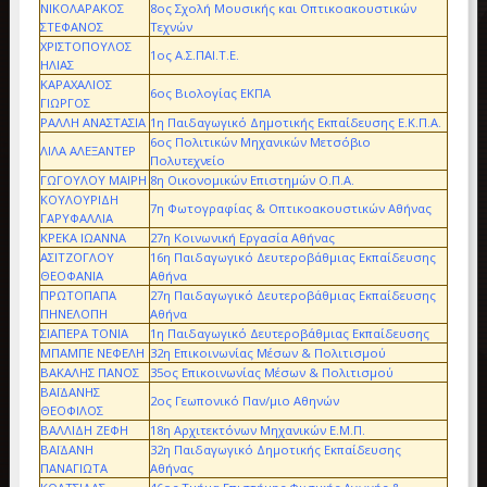
ΝΙΚΟΛΑΡΑΚΟΣ
8ος Σχολή Μουσικής και Οπτικοακουστικών
ΣΤΕΦΑΝΟΣ
Τεχνών
ΧΡΙΣΤΟΠΟΥΛΟΣ
1ος Α.Σ.ΠΑΙ.Τ.Ε.
ΗΛΙΑΣ
ΚΑΡΑΧΑΛΙΟΣ
6ος Βιολογίας ΕΚΠΑ
ΓΙΩΡΓΟΣ
ΡΑΛΛΗ ΑΝΑΣΤΑΣΙΑ
1η Παιδαγωγικό Δημοτικής Εκπαίδευσης Ε.Κ.Π.Α.
6ος Πολιτικών Μηχανικών Μετσόβιο
ΛΙΛΑ ΑΛΕΞΑΝΤΕΡ
Πολυτεχνείο
ΓΩΓΟΥΛΟΥ ΜΑΙΡΗ
8η Οικονομικών Επιστημών Ο.Π.Α.
ΚΟΥΛΟΥΡΙΔΗ
7η Φωτογραφίας & Οπτικοακουστικών Αθήνας
ΓΑΡΥΦΑΛΛΙΑ
ΚΡΕΚΑ ΙΩΑΝΝΑ
27η Κοινωνική Εργασία Αθήνας
ΑΣΙΤΖΟΓΛΟΥ
16η Παιδαγωγικό Δευτεροβάθμιας Εκπαίδευσης
ΘΕΟΦΑΝΙΑ
Αθήνα
ΠΡΩΤΟΠΑΠΑ
27η Παιδαγωγικό Δευτεροβάθμιας Εκπαίδευσης
ΠΗΝΕΛΟΠΗ
Αθήνα
ΣΙΑΠΕΡΑ ΤΟΝΙΑ
1η Παιδαγωγικό Δευτεροβάθμιας Εκπαίδευσης
ΜΠΑΜΠΕ ΝΕΦΕΛΗ
32η Επικοινωνίας Μέσων & Πολιτισμού
ΒΑΚΑΛΗΣ ΠΑΝΟΣ
35ος Επικοινωνίας Μέσων & Πολιτισμού
ΒΑΪΔΑΝΗΣ
2ος Γεωπονικό Παν/μιο Αθηνών
ΘΕΟΦΙΛΟΣ
ΒΑΛΛΙΔΗ ΖΕΦΗ
18η Αρχιτεκτόνων Μηχανικών Ε.Μ.Π.
ΒΑΪΔΑΝΗ
32η Παιδαγωγικό Δημοτικής Εκπαίδευσης
ΠΑΝΑΓΙΩΤΑ
Αθήνας