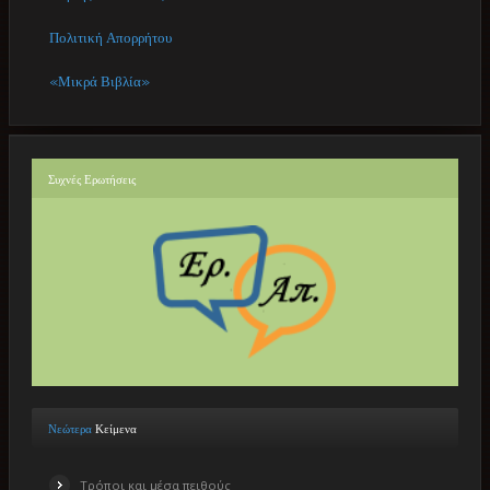
Πολιτική Απορρήτου
«Μικρά Βιβλία»
Συχνές
Ερωτήσεις
Νεώτερα
Κείμενα
Τρόποι και μέσα πειθούς