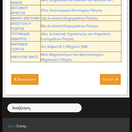
ΘΑΝΟΣ
ΑΝΤΩΝΙΟΥ
37ος Οικονομικών Επιστημών Πάτρας
ΧΡΗΣΤΟΣ
ΜΑΚΡΗ ΔΕΣΠΟΙΝΑ
22η Διοίκηση Επιχειρήσεων Πάτρας
ΑΠΟΣΤΟΛΟΥ
85η Διοίκηση Επιχειρήσεων Πάτρας
ΓΕΩΡΓΙΑ
ΤΕΤΡΙΜΙΔΑΣ
28ος Διδακτική Τεχνολογίας και Ψηφιακών
ΛΑΜΠΡΟΣ
Συστημάτων Πάτρας
ΚΑΡΚΑΝΗΣ
2ος Ικάρων (Σ.Ι.) Μηχ/κοί ΣΜΑ
ΓΙΩΡΓΟΣ
68ος Μηχανολόγων και Αεροναυπηγών
ΚΑΚΟΥΡΑΣ ΝΙΚΟΣ
Μηχανικών Πάτρας
Προηγούμενο
Επόμενο
Αναζήτηση...
Δείτε
Επίσης...