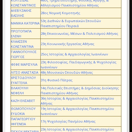
ΚΟΛΤΣΙΔΑΣ
46ος Τμήμα Επιστήμης Φυσικής Αγωγής &
ΚΩΝΣΤΑΝΤΙΝΟΣ
Αθλητισμού Πανεπιστημίου Αθήνας
ΑΛΕΒΥΖΑΚΗΣ
28ος Νομική Κομοτηνής
ΒΑΣΙΛΗΣ
53η Διεθνών & Ευρωπαϊκών Σπουδών
ΜΑΝΙΚΑ ΚΑΤΕΡΙΝΑ
Πανεπιστημίου Πειραιά
ΠΡΩΤΟΠΑΠΑ
28η Επικοινωνίας, Μέσων & Πολιτισμού Αθήνας
ΕΛΕΝΗ
ΚΛΑΑΣΣΕΝ
23η Κοινωνικής Εργασίας Αθήνας
ΚΩΝΣΤΑΝΤΙΝΑ
ΓΙΑΝΝΟΠΟΥΛΟΣ
25ος Ιστορίας & Αρχαιολογίας Ιωαννίνων
ΓΙΩΡΓΟΣ
23η Φιλοσοφίας, Παιδαγωγικής & Ψυχολογίας
ΦΕΦΕ ΜΑΡΙΣΥΛΙΑ
Ιωαννίνων
ΛΙΤΣΟ ΑΝΑΣΤΑΣΙΑ
48η Μουσικών Σπουδών Αθήνας
ΧΡΙΣΤΟΔΟΥΛΟΥ
31η Φυσικό Πάτρας
ΕΥΑΓΓΕΛΙΑ
ΒΛΑΧΟΥΛΗ
14η Πολιτικές Επιστήμες & Δημόσιας Διοίκησης
ΝΕΦΕΛΗ
Πανεπιστημίου Αθήνας
36η Ιστορίας & Αρχαιολογίας Πανεπιστημίου
ΚΑΖΗ ΕΛΙΣΑΒΕΤ
Αθήνας
ΘΩΜΟΠΟΥΛΟΥ
19η Ιστορίας & Αρχαιολογίας Πανεπιστημίου
ΕΥΔΟΚΙΑ
Ιωαννίνων
ΠΑΠΑΓΕΩΡΓΙΟΥ
17η Ψυχολογίας Παν/μίου Αθήνας
ΙΦΙΓΕΝΕΙΑ
23η Ιστορίας & Αρχαιολογίας Πανεπιστημίου
ΠΙΓΚΟΥ ΝΕΚΤΑΡΙΑ