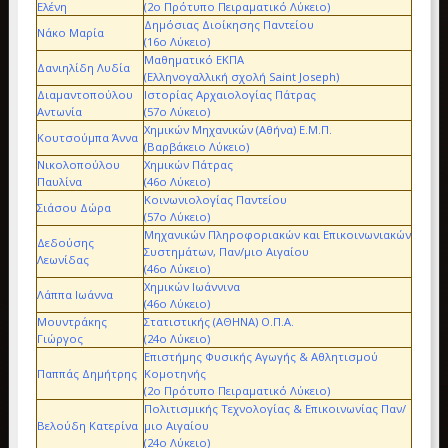
Ελένη
(2ο Πρότυπο Πειραματικό Λύκειο)
Δημόσιας Διοίκησης Παντείου
Νάκο Μαρία
(16ο Λύκειο)
Μαθηματικό ΕΚΠΑ
Δανιηλίδη Λυδία
(Ελληνογαλλική σχολή Saint Joseph)
Διαμαντοπούλου
Ιστορίας Αρχαιολογίας Πάτρας
Αντωνία
(57ο Λύκειο)
Χημικών Μηχανικών (Αθήνα) Ε.Μ.Π.
Κουτσούμπα Άννα
(Βαρβάκειο Λύκειο)
Νικολοπούλου
Χημικών Πάτρας
Παυλίνα
(46ο Λύκειο)
Κοινωνιολογίας Παντείου
Σιάσου Δώρα
(57ο Λύκειο)
Μηχανικών Πληροφοριακών και Επικοινωνιακών
Δεδούσης
Συστημάτων, Παν/μιο Αιγαίου
Λεωνίδας
(46ο Λύκειο)
Χημικών Ιωάννινα
Λάππα Ιωάννα
(46ο Λύκειο)
Μουντράκης
Στατιστικής (ΑΘΗΝΑ) Ο.Π.Α.
Γιώργος
(24ο Λύκειο)
Επιστήμης Φυσικής Αγωγής & Αθλητισμού
Παππάς Δημήτρης
Κομοτηνής
(2ο Πρότυπο Πειραματικό Λύκειο)
Πολιτισμικής Τεχνολογίας & Επικοινωνίας Παν/
Βελούδη Κατερίνα
μιο Αιγαίου
(24ο Λύκειο)