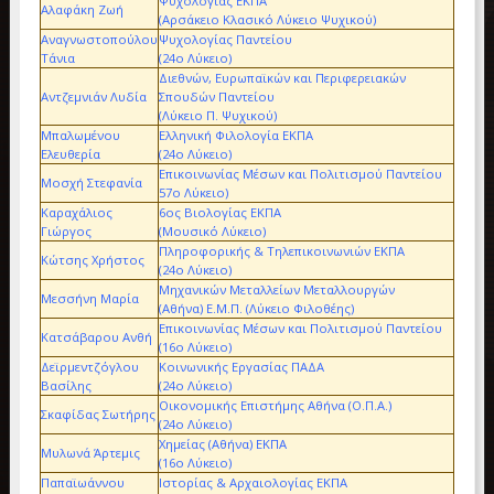
Ψυχολογίας ΕΚΠΑ
Αλαφάκη Ζωή
(Αρσάκειο Κλασικό Λύκειο Ψυχικού)
Αναγνωστοπούλου
Ψυχολογίας Παντείου
Τάνια
(24ο Λύκειο)
Διεθνών, Ευρωπαϊκών και Περιφερειακών
Αντζεμνιάν Λυδία
Σπουδών Παντείου
(Λύκειο Π. Ψυχικού)
Μπαλωμένου
Ελληνική Φιλολογία ΕΚΠΑ
Ελευθερία
(24ο Λύκειο)
Επικοινωνίας Μέσων και Πολιτισμού Παντείου
Μοσχή Στεφανία
57ο Λύκειο)
Καραχάλιος
6ος Βιολογίας ΕΚΠΑ
Γιώργος
(Μουσικό Λύκειο)
Πληροφορικής & Τηλεπικοινωνιών ΕΚΠΑ
Κώτσης Χρήστος
(24ο Λύκειο)
Μηχανικών Μεταλλείων Μεταλλουργών
Μεσσήνη Μαρία
(Αθήνα) Ε.Μ.Π. (Λύκειο Φιλοθέης)
Επικοινωνίας Μέσων και Πολιτισμού Παντείου
Κατσάβαρου Ανθή
(16ο Λύκειο)
Δεϊρμεντζόγλου
Κοινωνικής Εργασίας ΠΑΔΑ
Βασίλης
(24ο Λύκειο)
Οικονομικής Επιστήμης Αθήνα (Ο.Π.Α.)
Σκαφίδας Σωτήρης
(24ο Λύκειο)
Χημείας (Αθήνα) ΕΚΠΑ
Μυλωνά Άρτεμις
(16ο Λύκειο)
Παπαϊωάννου
Ιστορίας & Αρχαιολογίας ΕΚΠΑ