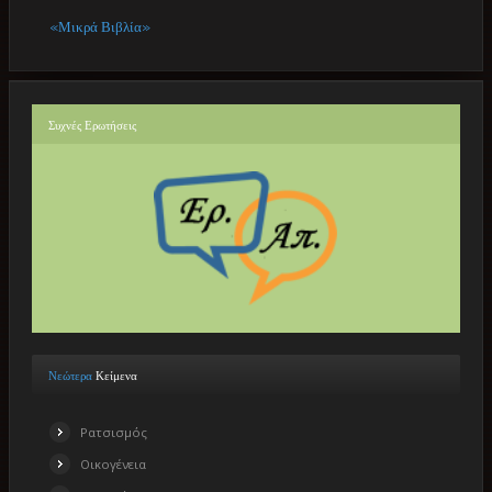
«Μικρά Βιβλία»
Συχνές
Ερωτήσεις
Νεώτερα
Κείμενα
Ρατσισμός
Οικογένεια