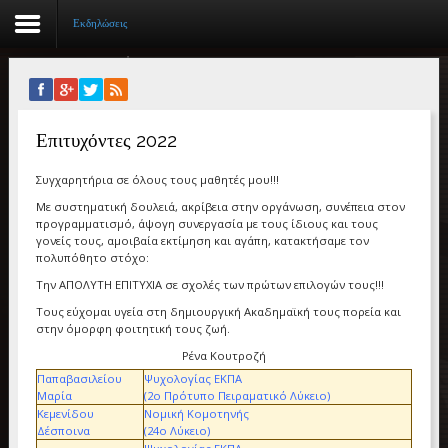
Εκδηλώσεις
Αρχική
Επιτυχόντες 2022
Βιογραφικό
Συγχαρητήρια σε όλους τους μαθητές μου!!!
Συγγραφικό έργο
Με συστηματική δουλειά, ακρίβεια στην οργάνωση, συνέπεια στον
προγραμματισμό, άψογη συνεργασία με τους ίδιους και τους
Εργασίες
γονείς τους, αμοιβαία εκτίμηση και αγάπη, κατακτήσαμε τον
πολυπόθητο στόχο:
Ιστορίες Επιτυχίας
Την ΑΠΟΛΥΤΗ ΕΠΙΤΥΧΙΑ σε σχολές των πρώτων επιλογών τους!!!
Επιτυχόντες
Τους εύχομαι υγεία στη δημιουργική Ακαδημαϊκή τους πορεία και
στην όμορφη φοιτητική τους ζωή.
Διακρίσεις
Ρένα Κουτροζή
Παπαβασιλείου
Ψυχολογίας ΕΚΠΑ
Μαρία
(2ο Πρότυπο Πειραματικό Λύκειο)
«Μικρά Βιβλία»
Κεμενίδου
Νομική Κομοτηνής
Δέσποινα
(24ο Λύκειο)
Ο χώρος μας