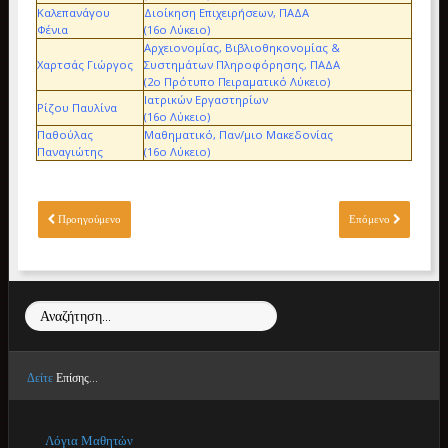
Καλεπανάγου
Διοίκηση Επιχειρήσεων, ΠΑΔΑ
Φένια
(16ο Λύκειο)
Αρχειονομίας, Βιβλιοθηκονομίας &
Χαρτσάς Γιώργος
Συστημάτων Πληροφόρησης, ΠΑΔΑ
(2ο Πρότυπο Πειραματικό Λύκειο)
Ιατρικών Εργαστηρίων
Ρίζου Παυλίνα
(16ο Λύκειο)
Παθούλας
Μαθηματικό, Παν/μιο Μακεδονίας
Παναγιώτης
(16ο Λύκειο)
Προηγούμενο
Επόμενο
Αναζήτηση...
Δείτε
Επίσης...
Λόγια Μαθητών