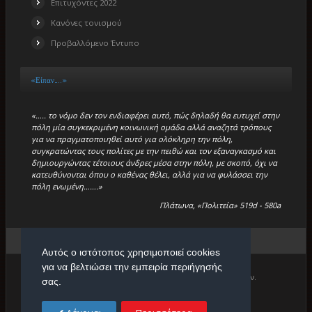
Επιτυχόντες 2022
Κανόνες τονισμού
Προβαλλόμενο Έντυπο
«Είπαν…..»
«….. το νόμο δεν τον ενδιαφέρει αυτό, πώς δηλαδή θα ευτυχεί στην
πόλη μία συγκεκριμένη κοινωνική ομάδα αλλά αναζητά τρόπους
για να πραγματοποιηθεί αυτό για ολόκληρη την πόλη,
συγκρατώντας τους πολίτες με την πειθώ και τον εξαναγκασμό και
δημιουργώντας τέτοιους άνδρες μέσα στην πόλη, με σκοπό, όχι να
κατευθύνονται όπου ο καθένας θέλει, αλλά για να φυλάσσει την
πόλη ενωμένη…….»
Πλάτωνα, «Πολιτεία» 519d - 580a
Βρίσκεστε εδώ:
Αρχική
/
Εκδηλώσεις
Αυτός ο ιστότοπος χρησιμοποιεί cookies
για να βελτιώσει την εμπειρία περιήγησής
Copyright © 2026. Πρότυπο Κέντρο Φιλολογικών Μαθημάτων.
σας.
Designed by