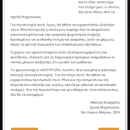
και εν τέλει να επιτύχω
τον στόχο μου, ο οποίος
δεν ήταν άλλος από τη
σχολή Ψυχολογίας.
Για την επιτυχία αυτή, όμως, θα ήθελα να ευχαριστήσω ιδιαίτερα
την κ. Ρένα Κουτροζή η οποία μου παρείχε όλα τα απαραίτητα
γνωστικά εφόδια και την αναγκαία ψυχολογική στήριξη
προκειμένου να αισθανθώ έτοιμη και ασφαλής, ώστε να φέρω εις
πέρας τη φετινή δοκιμασία των πανελλαδικών εξετάσεων.
Ο χώρος του φροντιστηρίου είναι ιδιαίτερα ευχάριστος και
φιλόξενος, ιδανικός για τη δημιουργία όμορφων αναμνήσεων οι
οποίες μένουν ανεξήτιλες στο μυαλό των μαθητών.
Το φροντιστήριο «ΚΟΥΤΡΟΖΗ», λοιπόν, ήταν για μένα η καλύτερη
επιλογή, επιλογή επιτυχίας. Για τον λόγο αυτό, θα ήθελα να
ευχαριστήσω προσωπικά την κ. Ρένα για την υπομονή και την
επιμονή που επέδειξε και, κυρίως, επειδή με ωθούσε να προσπαθώ
συνεχώς, όλο και περισσότερο και με ενθάρρυνε, όταν πίστευα πως
δεν θα τα καταφέρω!
Μπέτση Ευαγγελία
Σχολή Ψυχολογίας
16ο Λύκειο Αθηνών, 2019