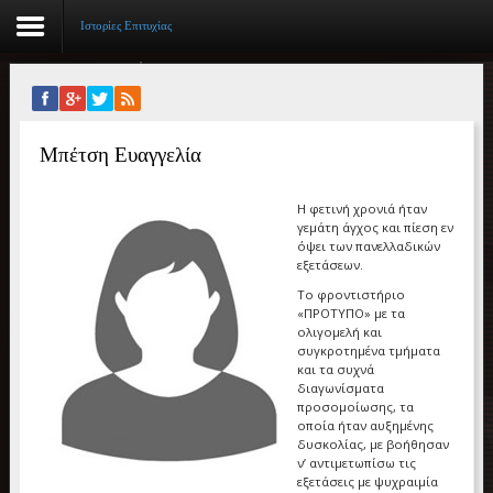
Ιστορίες Επιτυχίας
Αρχική
Μπέτση Ευαγγελία
Βιογραφικό
Συγγραφικό έργο
Η φετινή χρονιά ήταν
γεμάτη άγχος και πίεση εν
όψει των πανελλαδικών
Εργασίες
εξετάσεων.
Το φροντιστήριο
Ιστορίες Επιτυχίας
«ΠΡΟΤΥΠΟ» με τα
ολιγομελή και
Επιτυχόντες
συγκροτημένα τμήματα
και τα συχνά
διαγωνίσματα
Διακρίσεις
προσομοίωσης, τα
οποία ήταν αυξημένης
«Μικρά Βιβλία»
δυσκολίας, με βοήθησαν
ν’ αντιμετωπίσω τις
εξετάσεις με ψυχραιμία
Ο χώρος μας