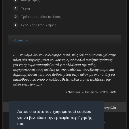
Τέχνη
Τρόποι και μέσα πειθούς
Σχολικός Εκφοβισμός
«Είπαν…..»
«….. το νόμο δεν τον ενδιαφέρει αυτό, πώς δηλαδή θα ευτυχεί στην
πόλη μία συγκεκριμένη κοινωνική ομάδα αλλά αναζητά τρόπους
για να πραγματοποιηθεί αυτό για ολόκληρη την πόλη,
συγκρατώντας τους πολίτες με την πειθώ και τον εξαναγκασμό και
δημιουργώντας τέτοιους άνδρες μέσα στην πόλη, με σκοπό, όχι να
κατευθύνονται όπου ο καθένας θέλει, αλλά για να φυλάσσει την
πόλη ενωμένη…….»
Πλάτωνα, «Πολιτεία» 519d - 580a
Βρίσκεστε εδώ:
Αρχική
/
Ιστορίες Επιτυχίας
/
Μπέτση Ευαγγελία
Αυτός ο ιστότοπος χρησιμοποιεί cookies
για να βελτιώσει την εμπειρία περιήγησής
Copyright © 2026. Πρότυπο Κέντρο Φιλολογικών Μαθημάτων.
σας.
Designed by